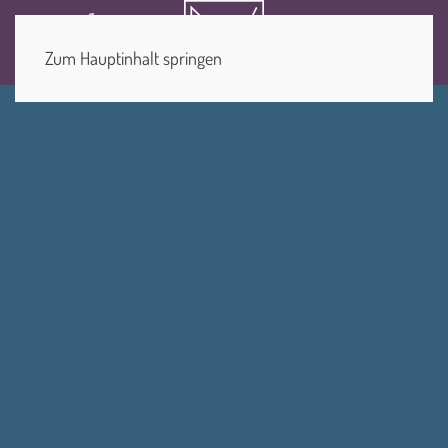
Startseite MorgenZeit Mari
Hotel.morgenzeit MorgenZeit Maria Alm
DE
EN
Hotel Morgenzeit MorgenZeit Maria Alm
Zum Hauptinhalt springen