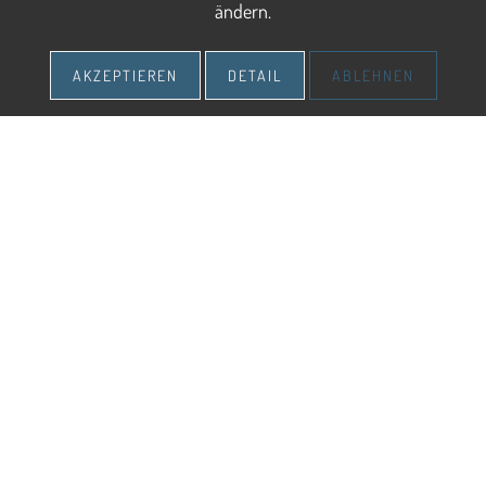
ändern.
AKZEPTIEREN
DETAIL
ABLEHNEN
TRAILRUNNING IN MARIA
ALM
LAUFEND DIE BERGE ERLEBEN
Die
Region Hochkönig
zählt zu den schönsten Trailrunning-
Gebieten der Alpen. Auf rund 45 abwechslungsreichen
Strecken finden Einsteiger, ambitionierte Hobbyläufer und
erfahrene Trailrunner ideale Bedingungen, um die Bergwelt